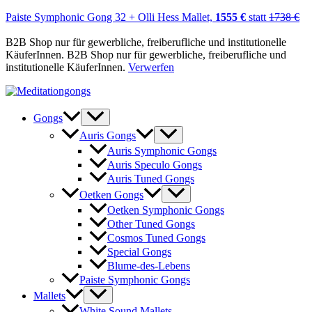
Paiste Symphonic Gong 32 + Olli Hess Mallet,
1555 €
statt
1738 €
B2B Shop nur für gewerbliche, freiberufliche und institutionelle
KäuferInnen. B2B Shop nur für gewerbliche, freiberufliche und
institutionelle KäuferInnen.
Verwerfen
Zum
Inhalt
springen
Gongs
Auris Gongs
Auris Symphonic Gongs
Auris Speculo Gongs
Auris Tuned Gongs
Oetken Gongs
Oetken Symphonic Gongs
Other Tuned Gongs
Cosmos Tuned Gongs
Special Gongs
Blume-des-Lebens
Paiste Symphonic Gongs
Mallets
White Sound Mallets