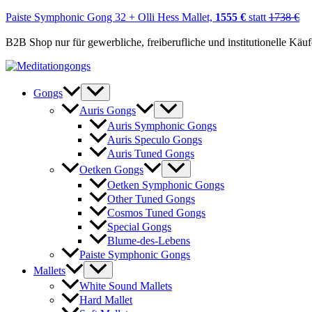
Paiste Symphonic Gong 32 + Olli Hess Mallet,
1555 €
statt
1738 €
B2B Shop nur für gewerbliche, freiberufliche und institutionelle Käu
Zum
Inhalt
springen
Gongs
Auris Gongs
Auris Symphonic Gongs
Auris Speculo Gongs
Auris Tuned Gongs
Oetken Gongs
Oetken Symphonic Gongs
Other Tuned Gongs
Cosmos Tuned Gongs
Special Gongs
Blume-des-Lebens
Paiste Symphonic Gongs
Mallets
White Sound Mallets
Hard Mallet