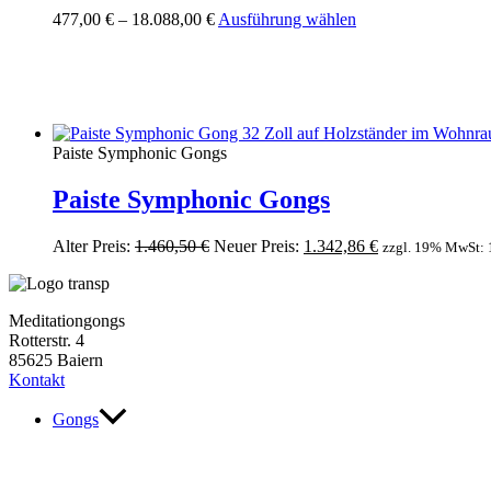
Dieses
477,00
€
–
18.088,00
€
Ausführung wählen
Produkt
weist
mehrere
Varianten
auf.
Die
Paiste Symphonic Gongs
Optionen
können
Paiste Symphonic Gongs
auf
der
Produktseite
Ursprünglicher
Aktueller
Alter Preis:
1.460,50
€
Neuer Preis:
1.342,86
€
zzgl. 19% MwSt:
gewählt
Preis
Preis
werden
war:
ist:
1.460,50 €
1.342,86 €.
Meditationgongs
Rotterstr. 4
85625 Baiern
Kontakt
Gongs