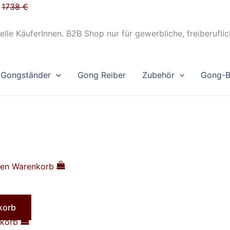
t
1738 €
elle KäuferInnen. B2B Shop nur für gewerbliche, freiberuflic
Gongständer
Gong Reiber
Zubehör
Gong-B
den Warenkorb
korb
nkorb