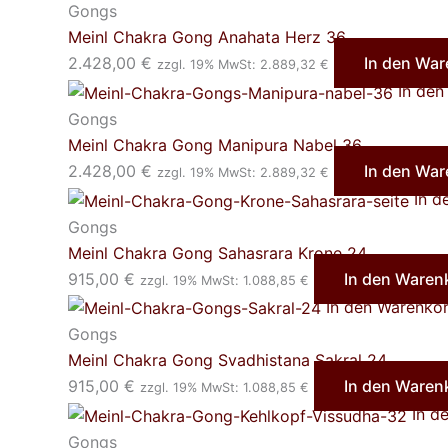
Gongs
Meinl Chakra Gong Anahata Herz 36
2.428,00
€
In den Wa
zzgl. 19% MwSt:
2.889,32
€
In de
Gongs
Meinl Chakra Gong Manipura Nabel 36
2.428,00
€
In den Wa
zzgl. 19% MwSt:
2.889,32
€
In 
Gongs
Meinl Chakra Gong Sahasrara Krone 24
915,00
€
In den Waren
zzgl. 19% MwSt:
1.088,85
€
In den Warenko
Gongs
Meinl Chakra Gong Svadhistana Sakral 24
915,00
€
In den Waren
zzgl. 19% MwSt:
1.088,85
€
In d
Gongs