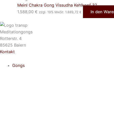
Meinl Chakra Gong Vissudha Kehlkopf 32
1.588,00
€
In den War
zzgl. 19% MwSt:
1.889,72
€
Meditationgongs
Rotterstr. 4
85625 Baiern
Kontakt
Gongs