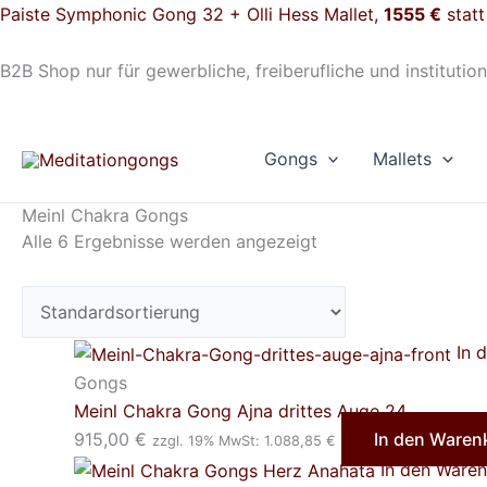
Zum
Paiste Symphonic Gong 32 + Olli Hess Mallet,
1555 €
stat
Inhalt
springen
B2B Shop nur für gewerbliche, freiberufliche und institution
Gongs
Mallets
Meinl Chakra Gongs
Alle 6 Ergebnisse werden angezeigt
In 
Gongs
Meinl Chakra Gong Ajna drittes Auge 24
915,00
€
In den Waren
zzgl. 19% MwSt:
1.088,85
€
In den Ware