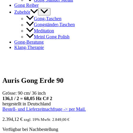
Gong Reiber
Zubehör
Gong-Taschen
Gongständer-Taschen
Meditation
Meinl Gong Polish
Gong-Beratung
Klang-Therapie
Auris Gong Erde 90
Grösse: 90 cm/ 36 inch
136,1 / 2 = 68,05 Hz C# 2
hergestellt in Deutschland
Bestell- und Lieferzeitnachfrage -> per Mail.
2.394,12
€
zzgl. 19% MwSt:
2.849,00
€
Verfügbar bei Nachbestellung