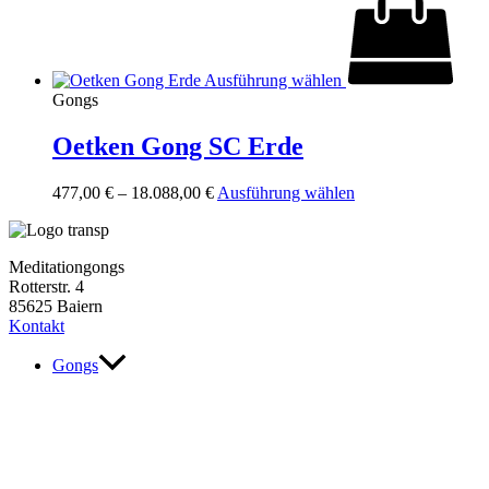
Die
Optionen
können
auf
Ausführung wählen
der
Gongs
Produktseite
gewählt
Oetken Gong SC Erde
werden
Dieses
477,00
€
–
18.088,00
€
Ausführung wählen
Produkt
weist
mehrere
Meditationgongs
Varianten
Rotterstr. 4
auf.
85625 Baiern
Die
Kontakt
Optionen
können
Gongs
auf
der
Produktseite
gewählt
werden