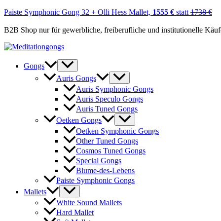
Paiste Symphonic Gong 32 + Olli Hess Mallet,
1555 €
statt
1738 €
B2B Shop nur für gewerbliche, freiberufliche und institutionelle Käu
Zum
Inhalt
springen
Gongs
Auris Gongs
Auris Symphonic Gongs
Auris Speculo Gongs
Auris Tuned Gongs
Oetken Gongs
Oetken Symphonic Gongs
Other Tuned Gongs
Cosmos Tuned Gongs
Special Gongs
Blume-des-Lebens
Paiste Symphonic Gongs
Mallets
White Sound Mallets
Hard Mallet