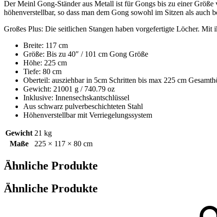
Menge
Der Meinl Gong-Ständer aus Metall ist für Gongs bis zu einer Größe 
höhenverstellbar, so dass man dem Gong sowohl im Sitzen als auch be
Großes Plus: Die seitlichen Stangen haben vorgefertigte Löcher. Mit 
Breite: 117 cm
Größe: Bis zu 40″ / 101 cm Gong Größe
Höhe: 225 cm
Tiefe: 80 cm
Oberteil: ausziehbar in 5cm Schritten bis max 225 cm Gesamth
Gewicht: 21001 g / 740.79 oz
Inklusive: Innensechskantschlüssel
Aus schwarz pulverbeschichteten Stahl
Höhenverstellbar mit Verriegelungssystem
Gewicht
21 kg
Maße
225 × 117 × 80 cm
Ähnliche Produkte
Ähnliche Produkte