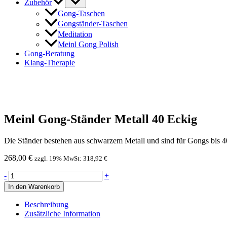
Zubehör
Gong-Taschen
Gongständer-Taschen
Meditation
Meinl Gong Polish
Gong-Beratung
Klang-Therapie
Meinl Gong-Ständer Metall 40 Eckig
Die Ständer bestehen aus schwarzem Metall und sind für Gongs bis 4
268,00
€
zzgl. 19% MwSt:
318,92
€
Meinl
-
+
Gong-
In den Warenkorb
Ständer
Metall
Beschreibung
40
Zusätzliche Information
Eckig