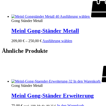
Ausführung wählen
Gong Ständer Metall
Meinl Gong-Ständer Metall
Dieses
209,00
€
–
250,00
€
Ausführung wählen
Produkt
weist
Ähnliche Produkte
mehrere
Varianten
auf.
Die
Optionen
können
auf
In den Warenkorb
der
Gong Ständer Metall
Produktseite
gewählt
Meinl Gong-Ständer Erweiterung
werden
75,00
€
In den Warenkorb
zzgl. 19% MwSt:
89,25
€