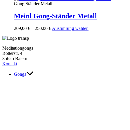
Gong Ständer Metall
Meinl Gong-Ständer Metall
Dieses
209,00
€
–
250,00
€
Ausführung wählen
Produkt
weist
mehrere
Meditationgongs
Varianten
Rotterstr. 4
auf.
85625 Baiern
Die
Kontakt
Optionen
können
Gongs
auf
der
Produktseite
gewählt
werden