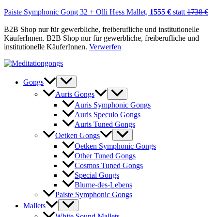
Paiste Symphonic Gong 32 + Olli Hess Mallet,
1555 €
statt
1738 €
B2B Shop nur für gewerbliche, freiberufliche und institutionelle
KäuferInnen. B2B Shop nur für gewerbliche, freiberufliche und
institutionelle KäuferInnen.
Verwerfen
Zum
Inhalt
springen
Gongs
Auris Gongs
Auris Symphonic Gongs
Auris Speculo Gongs
Auris Tuned Gongs
Oetken Gongs
Oetken Symphonic Gongs
Other Tuned Gongs
Cosmos Tuned Gongs
Special Gongs
Blume-des-Lebens
Paiste Symphonic Gongs
Mallets
White Sound Mallets