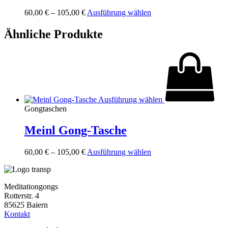
Dieses
60,00
€
–
105,00
€
Ausführung wählen
Produkt
weist
Ähnliche Produkte
mehrere
Varianten
auf.
Die
Optionen
können
auf
Ausführung wählen
der
Gongtaschen
Produktseite
gewählt
Meinl Gong-Tasche
werden
Dieses
60,00
€
–
105,00
€
Ausführung wählen
Produkt
weist
mehrere
Meditationgongs
Varianten
Rotterstr. 4
auf.
85625 Baiern
Die
Kontakt
Optionen
können