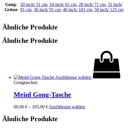
Gong-
20 inch/ 51 cm
,
24 inch/ 61 cm
,
28 inch/ 71 cm
,
32 inch/
Grösse
81 cm
,
36 inch/ 91 cm
,
40 inch/ 101 cm
,
50 inch/ 125 cm
Ähnliche Produkte
Ähnliche Produkte
Ausführung wählen
Gongtaschen
Meinl Gong-Tasche
Dieses
60,00
€
–
105,00
€
Ausführung wählen
Produkt
weist
Ähnliche Produkte
mehrere
Varianten