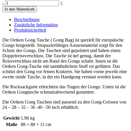
Oetken
-
+
Gong-
In den Warenkorb
Tasche
Menge
Beschreibung
Zusätzliche Information
Produktsicherheit
Die Oetken Gong Tasche ( Gong Bag) ist speziell für europäische
Gongs hergestellt. Strapazierfähiges Aussenmaterial sorgt für den
Schutz des Gongs. Die Taschen sind gepolstert und haben einen
Doppelreissverschluss. Die Tasche ist tief genug, damit der
Reissverschluss nicht am Rand des Gongs schabt. Innen ist die
Oetken Gong-Tasche mit samtähnlichem Stoff rot gefüttert. Das
schützt den Gong vor feinen Kratzern. Sie haben vorne jeweils eine
zweite runde Tasche, in der ein Handgong verstaut werden kann.
Die Rucksackgurte erleichtern das Tragen der Gongs. Unten ist die
Oetken Gongtasche schmutzabweisend gummiert.
Die Oetken Gong Taschen sind passend zu den Gong-Grössen von
24 – 28 – 32 – 36 -40 –50 inch erhältlich.
Gewicht
1,96 kg
Maße
88 × 88 × 11 cm