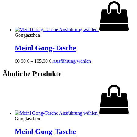
auf.
Die
Optionen
können
auf
Ausführung wählen
der
Gongtaschen
Produktseite
gewählt
Meinl Gong-Tasche
werden
Dieses
60,00
€
–
105,00
€
Ausführung wählen
Produkt
weist
Ähnliche Produkte
mehrere
Varianten
auf.
Die
Optionen
können
auf
Ausführung wählen
der
Gongtaschen
Produktseite
gewählt
Meinl Gong-Tasche
werden