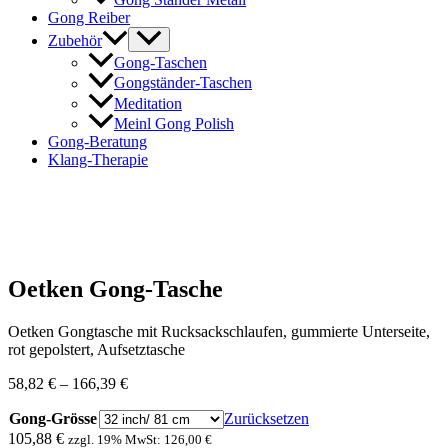
Gong Reiber
Zubehör
Gong-Taschen
Gongständer-Taschen
Meditation
Meinl Gong Polish
Gong-Beratung
Klang-Therapie
Oetken Gong-Tasche
Oetken Gongtasche mit Rucksackschlaufen, gummierte Unterseite,
rot gepolstert, Aufsetztasche
58,82
€
–
166,39
€
Gong-Grösse
Zurücksetzen
105,88
€
zzgl. 19% MwSt:
126,00
€